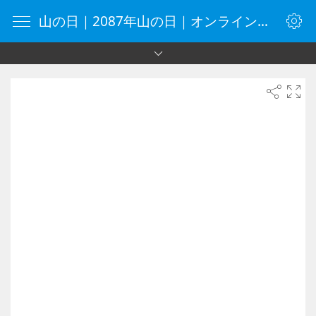
山の日｜2087年山の日｜オンラインタイマー｜タイマー｜vClock.jp