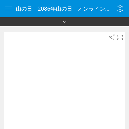
山の日｜2086年山の日｜オンラインタイマー｜タイマー｜vClock.jp