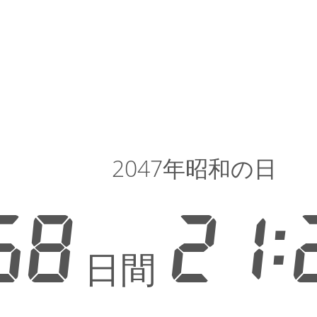
2047年昭和の日
68
21:
日間