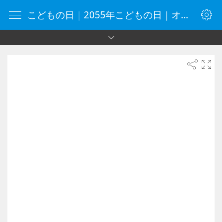
こどもの日｜2055年こどもの日｜オンラインタイマー｜タイマー｜vClock.jp