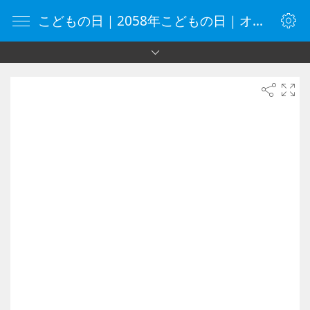
こどもの日｜2058年こどもの日｜オンラインタイマー｜タイマー｜vClock.jp