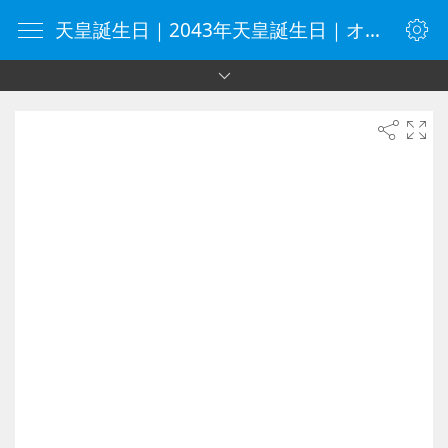
天皇誕生日｜2043年天皇誕生日｜オンラインタイマー｜タイマー｜vClock.jp