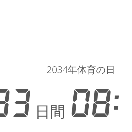
2034年体育の日
83
08:
日間