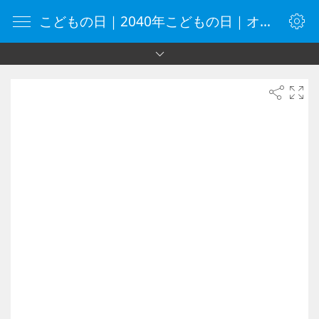
こどもの日｜2040年こどもの日｜オンラインタイマー｜タイマー｜vClock.jp