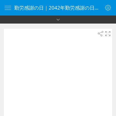
勤労感謝の日｜2042年勤労感謝の日｜オンラインタイマー｜タイマー｜vClock.jp