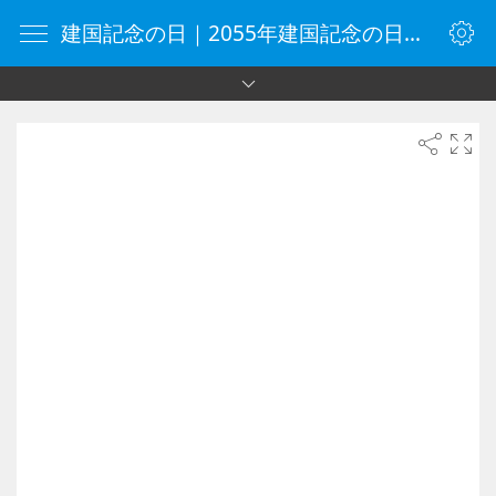
建国記念の日｜2055年建国記念の日｜オンラインタイマー｜タイマー｜vClock.jp