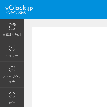
目覚まし時計
タイマー
ストップウォ
ッチ
時計